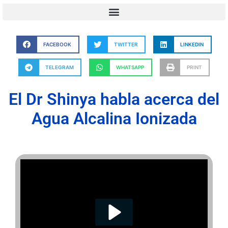
FACEBOOK
TWITTER
LINKEDIN
TELEGRAM
WHATSAPP
PRINT
El Dr Shinya habla acerca del
Agua Alcalina Ionizada