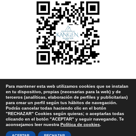
Para mantener esta web utilizamos cookies que se instalan
en tu dispositivo, propias (necesarias para la web) y de
terceros (analíticas, elaboración de perfiles y publicitarias)
Copyright 2026 © Tarjeta Digital de Tarjeta Digital de Ana Loli
para crear un perfil según tus hábitos de navegación.
Rodríguez
Podrás cancelar todas haciendo clic en el botón
"RECHAZAR" Cookies según quieras; o aceptarlas todas
Todos los derechos reservados
clicando en el botón "ACEPTAR" y seguir navegando. Te
CIF/NIF: 43804109B
aconsejamos leer nuestra
Política de cookies
.
Algunas imágenes han sido creadas o editadas con ayuda de
inteligencia artificial.
ACEPTAR
RECHAZAR