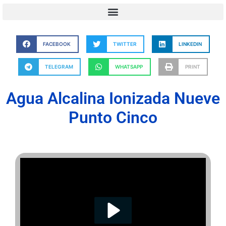
FACEBOOK
TWITTER
LINKEDIN
TELEGRAM
WHATSAPP
PRINT
Agua Alcalina Ionizada Nueve
Punto Cinco